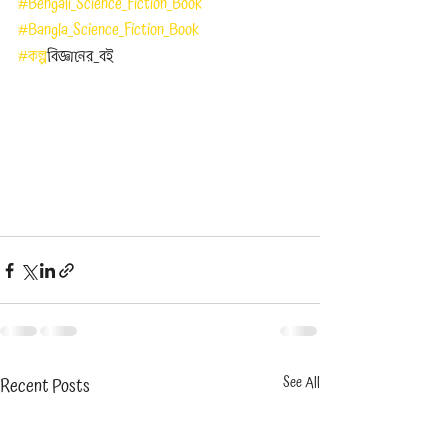
#Bengali_Science_Fiction_Book
#Bangla_Science_Fiction_Book
#কল
্পবিজ্ঞানের_বই
Recent Posts
See All