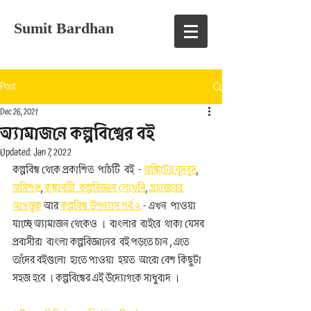
Sumit Bardhan
Post
Dec 26, 2021
অ্যামাজনে কল্পবিশ্বের বই
Updated:
Jan 7, 2022
কল্পবিশ্ব থেকে প্রকাশিত  পাঁচটি  বই  - 
অঙ্কিটের বুদবুদ
, 
অসিশপ্ত
, 
কঙ্কাবতী  কল্পবিজ্ঞান লেখেনি
, 
গ্রহান্তরের 
আগন্তুক
 আর 
কল্পবিশ্ব উপন্যাস পর্ব ২
 - এখন  পাওয়া 
যাচ্ছে অ্যামাজন থেকেও ।  বাংলার  বাইরে  থাকা যেসব 
প্রবাসীরা  বাংলা কল্পবিজ্ঞানের  বই পড়তে চান , এতে  
তাঁদের বইগুলো  হাতে পাওয়া  হয়ত  আরো বেশ কিছুটা 
সহজ হবে । কল্পবিশ্বের এই উদ্যোগকে সাধুবাদ । 